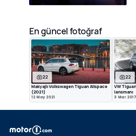
En güncel fotoğraf
22
22
Makyajlı Volkswagen Tiguan Allspace
VW Tiguan
(2021)
lansmanı
12 May 2021
3 Mar 201