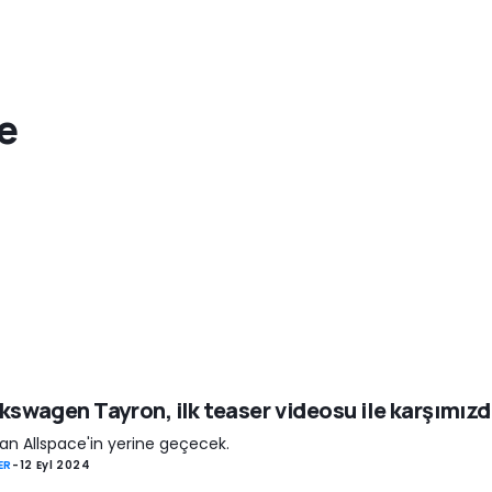
e
kswagen Tayron, ilk teaser videosu ile karşımızd
an Allspace'in yerine geçecek.
ER
-
12 Eyl 2024