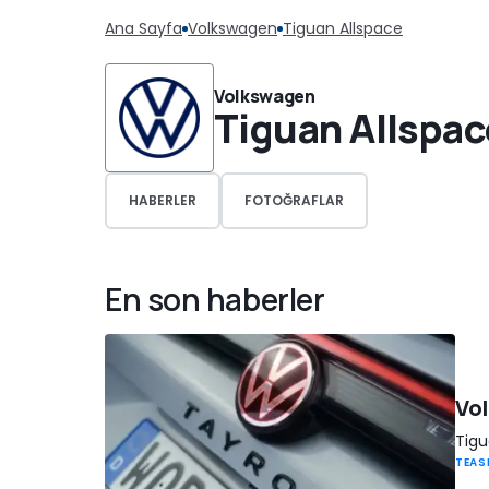
Ana Sayfa
Volkswagen
Tiguan Allspace
Volkswagen
Tiguan Allspac
HABERLER
FOTOĞRAFLAR
En son haberler
Vol
Tigu
TEAS