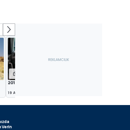
5
2017 Volkswagen Tiguan Allspace
19 Ara 2016
ızda
 Verin