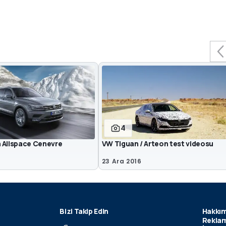
4
 Allspace Cenevre
VW Tiguan / Arteon test videosu
7
23 Ara 2016
Bizi Takip Edin
Hakkım
Reklam