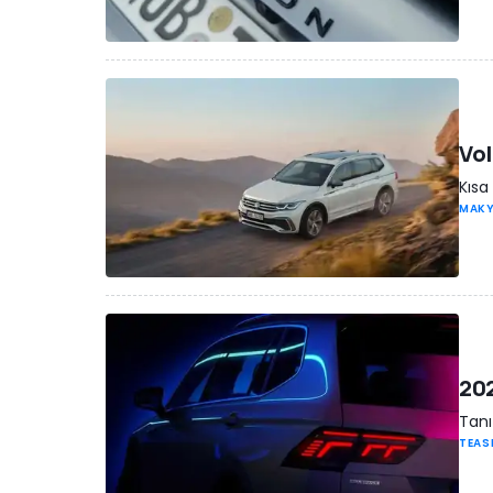
Vol
Kısa
MAK
202
Tanı
TEAS