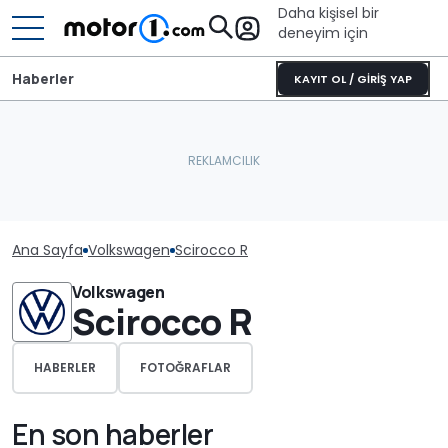
Daha kişisel bir
deneyim için
Haberler
KAYIT OL / GİRİŞ YAP
Ana Sayfa
Volkswagen
Scirocco R
Volkswagen
Scirocco R
HABERLER
FOTOĞRAFLAR
En son haberler