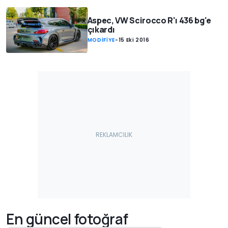
Aspec, VW Scirocco R'ı 436 bg'e
çıkardı
MODİFİYE
-
15 Eki 2016
En güncel fotoğraf