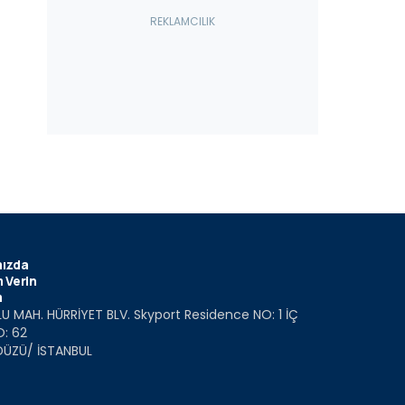
ızda
 Verin
m
U MAH. HÜRRİYET BLV. Skyport Residence NO: 1 İÇ
O: 62
DÜZÜ/ İSTANBUL