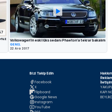
57
oruz
Volkswagen’in eski lüks sedanı Phaeton’a tekrar bakalım
GENEL
22 Ara 2017
Bizi Takip Edin
Hakkım
Reklam
Facebook
İletişi
X
YAKUPL
Flipboard
KAPI N
Google News
BEYLİK
Instagram
YouTube