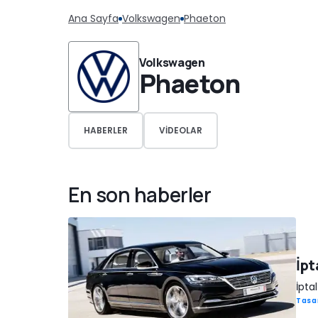
Ana Sayfa
Volkswagen
Phaeton
Volkswagen
Phaeton
HABERLER
VIDEOLAR
En son haberler
İpt
İpta
Tasa