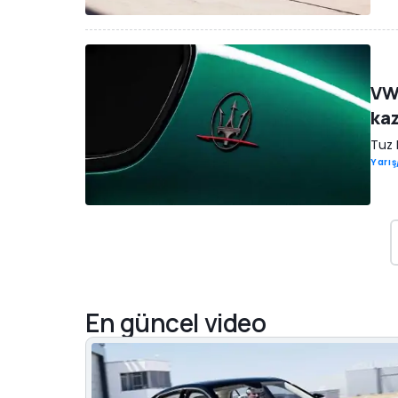
VW 
kaz
Tuz 
Yarı
En güncel video