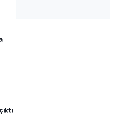
a
çıktı