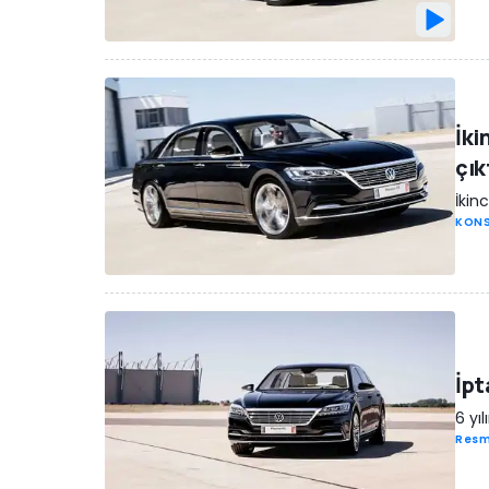
İki
çık
İkin
KONS
İpt
6 yı
Resm