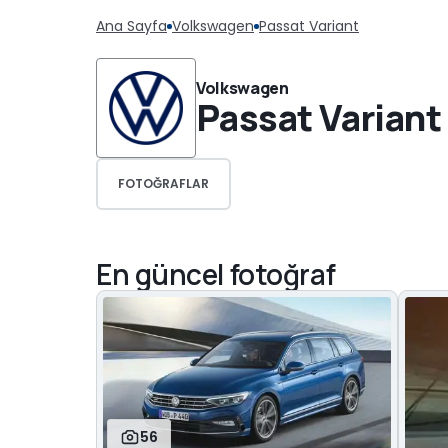
Ana Sayfa
Volkswagen
Passat Variant
Volkswagen
Passat Variant
FOTOĞRAFLAR
En güncel fotoğraf
56