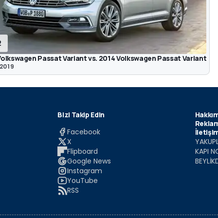
2
Volkswagen Passat Variant vs. 2014 Volkswagen Passat Variant
 2019
Bizi Takip Edin
Hakkım
Reklam
Facebook
İletişi
X
YAKUPL
Flipboard
KAPI N
Google News
BEYLİK
Instagram
YouTube
RSS