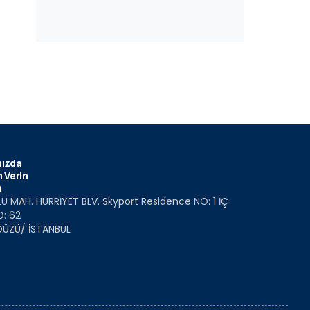
ızda
 Verin
m
U MAH. HÜRRİYET BLV. Skyport Residence NO: 1 İÇ
O: 62
DÜZÜ/ İSTANBUL