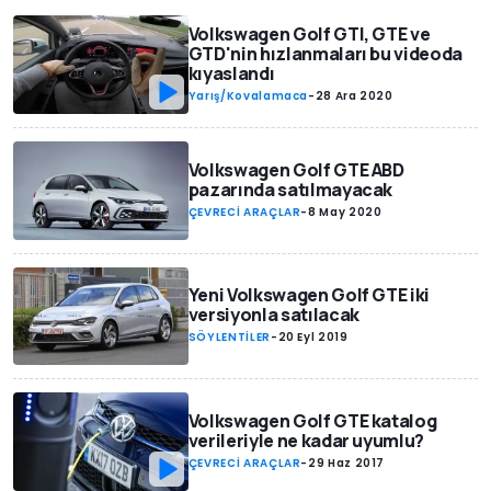
Volkswagen Golf GTI, GTE ve
GTD'nin hızlanmaları bu videoda
kıyaslandı
Yarış/Kovalamaca
-
28 Ara 2020
Volkswagen Golf GTE ABD
pazarında satılmayacak
ÇEVRECİ ARAÇLAR
-
8 May 2020
Yeni Volkswagen Golf GTE iki
versiyonla satılacak
SÖYLENTİLER
-
20 Eyl 2019
Volkswagen Golf GTE katalog
verileriyle ne kadar uyumlu?
ÇEVRECİ ARAÇLAR
-
29 Haz 2017