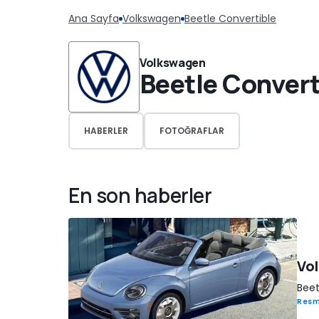
Ana Sayfa
Volkswagen
Beetle Convertible
Volkswagen
Beetle Convert
HABERLER
FOTOĞRAFLAR
En son haberler
Vol
Beet
Resm