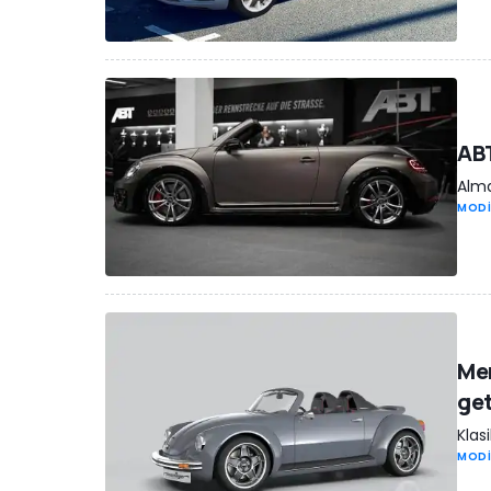
ABT
Alma
MODİ
Mem
get
Klas
MODİ