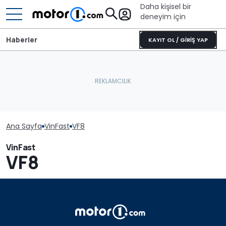
Daha kişisel bir
deneyim için
Haberler
KAYIT OL / GİRİŞ YAP
Ana Sayfa
VinFast
VF8
VinFast
VF8