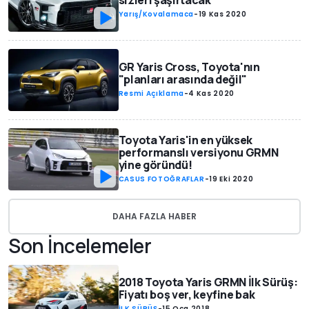
sizleri şaşırtacak
Yarış/Kovalamaca
-
19 Kas 2020
GR Yaris Cross, Toyota'nın
"planları arasında değil"
Resmi Açıklama
-
4 Kas 2020
Toyota Yaris'in en yüksek
performanslı versiyonu GRMN
yine göründü!
CASUS FOTOĞRAFLAR
-
19 Eki 2020
DAHA FAZLA HABER
Son İncelemeler
2018 Toyota Yaris GRMN İlk Sürüş:
Fiyatı boş ver, keyfine bak
İLK SÜRÜŞ
-
15 Oca 2018