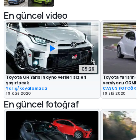
En güncel video
05:26
Toyota GR Yaris'in dyno verileri sizleri
Toyota Yaris'in e
şaşırtacak
versiyonu GRMN 
Yarış/Kovalamaca
CASUS FOTOĞRA
19 Kas 2020
19 Eki 2020
En güncel fotoğraf