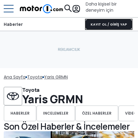
Daha kişisel bir
deneyim için
Haberler
KAYIT OL / GİRİŞ YAP
Ana Sayfa
Toyota
Yaris GRMN
Toyota
Yaris GRMN
HABERLER
INCELEMELER
ÖZEL HABERLER
VIDEO
Son Özel Haberler & İncelemeler