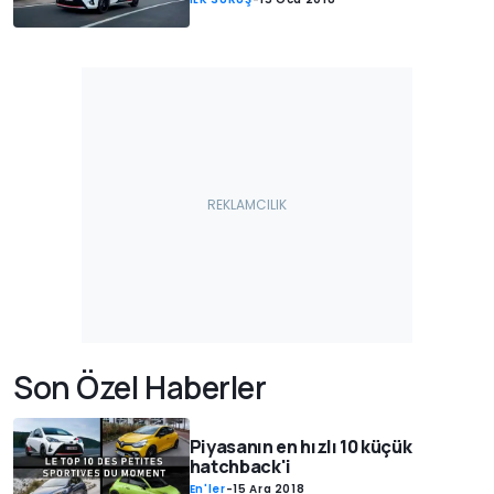
Son Özel Haberler
Piyasanın en hızlı 10 küçük
hatchback'i
En'ler
-
15 Ara 2018