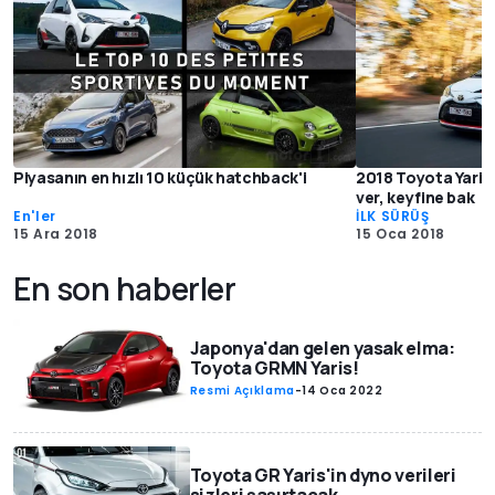
Piyasanın en hızlı 10 küçük hatchback'i
2018 Toyota Yaris 
ver, keyfine bak
En'ler
İLK SÜRÜŞ
15 Ara 2018
15 Oca 2018
En son haberler
Japonya'dan gelen yasak elma:
Toyota GRMN Yaris!
Resmi Açıklama
-
14 Oca 2022
Toyota GR Yaris'in dyno verileri