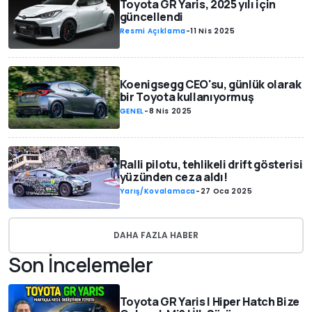
Toyota GR Yaris, 2025 yılı için
güncellendi
Resmi Açıklama
-
11 Nis 2025
Koenigsegg CEO'su, günlük olarak
bir Toyota kullanıyormuş
GENEL
-
8 Nis 2025
Ralli pilotu, tehlikeli drift gösterisi
yüzünden ceza aldı!
Yarış/Kovalamaca
-
27 Oca 2025
DAHA FAZLA HABER
Son İncelemeler
Toyota GR Yaris | Hiper Hatch Bize