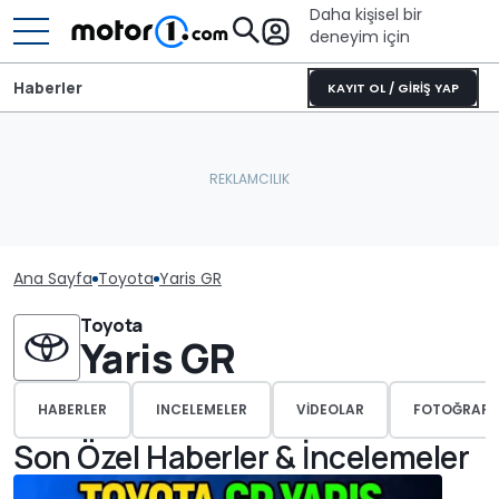
Daha kişisel bir
deneyim için
Haberler
KAYIT OL / GİRİŞ YAP
Ana Sayfa
Toyota
Yaris GR
Toyota
Yaris GR
HABERLER
INCELEMELER
VIDEOLAR
FOTOĞRAFL
Son Özel Haberler & İncelemeler