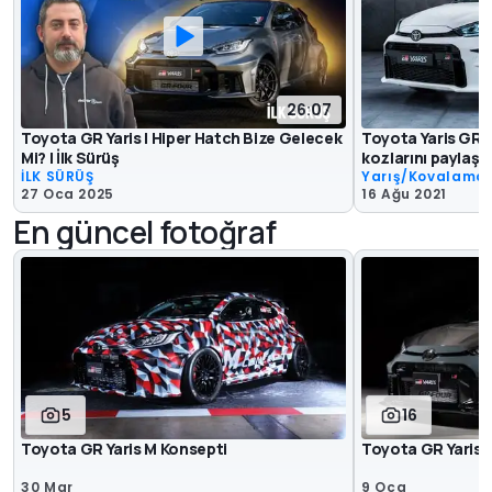
26:07
Toyota GR Yaris | Hiper Hatch Bize Gelecek
Toyota Yaris GR,
Mi? | İlk Sürüş
kozlarını paylaşı
İLK SÜRÜŞ
Yarış/Kovalama
27 Oca 2025
16 Ağu 2021
En güncel fotoğraf
5
16
Toyota GR Yaris M Konsepti
Toyota GR Yaris 
30 Mar
9 Oca