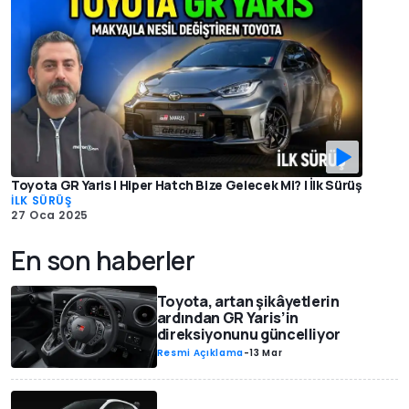
Toyota GR Yaris | Hiper Hatch Bize Gelecek Mi? | İlk Sürüş
İLK SÜRÜŞ
27 Oca 2025
En son haberler
Toyota, artan şikâyetlerin
ardından GR Yaris’in
direksiyonunu güncelliyor
Resmi Açıklama
-
13 Mar