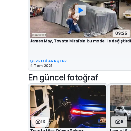
09:25
James May, Toyata Mirai'sini bu model ile değiştirdi
ÇEVRECİ ARAÇLAR
4 Tem 2021
En güncel fotoğraf
13
8
Toyota Mirai Dünya Rekoru
Lexus LS 