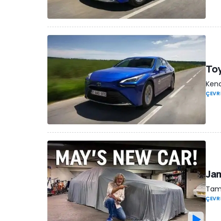
Toy
Kend
ÇEVR
Jam
Tam 
ÇEVR