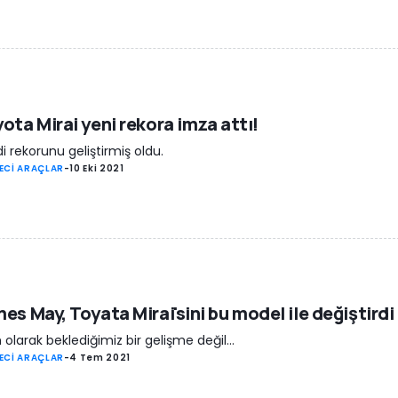
ota Mirai yeni rekora imza attı!
i rekorunu geliştirmiş oldu.
ECİ ARAÇLAR
-
10 Eki 2021
es May, Toyata Mirai'sini bu model ile değiştirdi
olarak beklediğimiz bir gelişme değil...
ECİ ARAÇLAR
-
4 Tem 2021