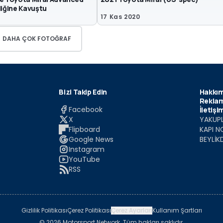
liğine Kavuştu
17 Kas 2020
DAHA ÇOK FOTOĞRAF
Bizi Takip Edin
Hakkım
Reklam
Facebook
İletişi
X
YAKUPL
Flipboard
KAPI N
Google News
BEYLİK
Instagram
YouTube
RSS
Gizlilik Politikası
Çerez Politikası
Çerez Ayarları
Kullanım Şartları
© 2026 Motorsport Network. Tüm hakları saklıdır.