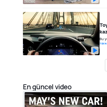
Toy
ka
Bu y
TEKN
En güncel video