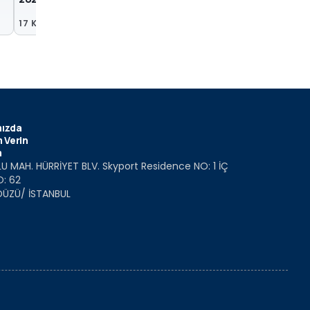
Fotoğrafları
17 Kas 2020
16 Eki 2020
ızda
 Verin
m
U MAH. HÜRRİYET BLV. Skyport Residence NO: 1 İÇ
O: 62
DÜZÜ/ İSTANBUL