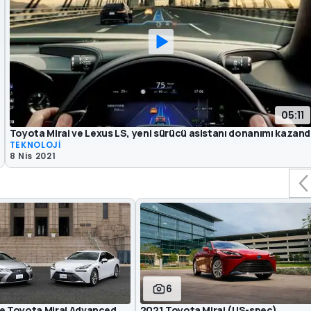
05:11
Toyota Mirai ve Lexus LS, yeni sürücü asistanı donanımı kazand
TEKNOLOJİ
8 Nis 2021
6
ve Toyota Mirai Advanced
2021 Toyota Mirai (US-spec)