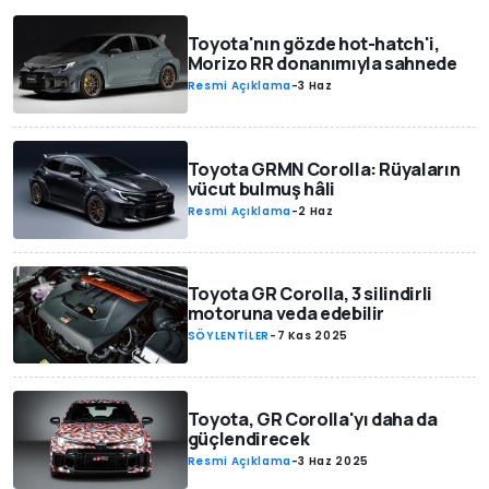
Toyota'nın gözde hot-hatch'i,
Morizo RR donanımıyla sahnede
Resmi Açıklama
-
3 Haz
Toyota GRMN Corolla: Rüyaların
vücut bulmuş hâli
Resmi Açıklama
-
2 Haz
Toyota GR Corolla, 3 silindirli
motoruna veda edebilir
SÖYLENTİLER
-
7 Kas 2025
Toyota, GR Corolla'yı daha da
güçlendirecek
Resmi Açıklama
-
3 Haz 2025