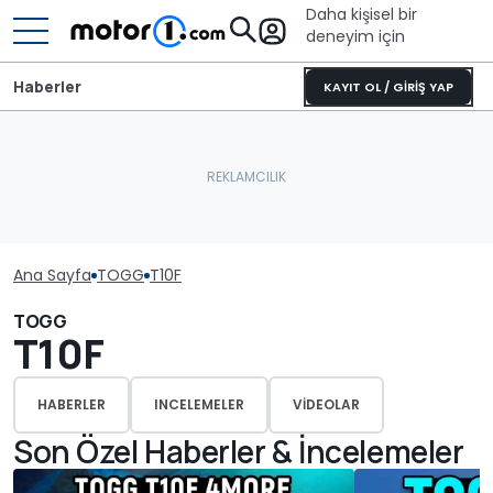
Daha kişisel bir
deneyim için
Haberler
KAYIT OL / GİRİŞ YAP
Ana Sayfa
TOGG
T10F
TOGG
T10F
HABERLER
INCELEMELER
VIDEOLAR
Son Özel Haberler & İncelemeler