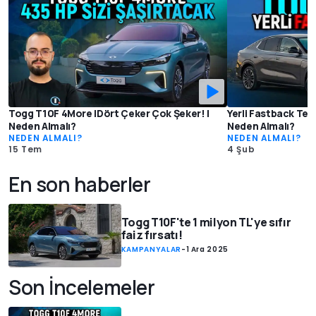
Togg T10F 4More |Dört Çeker Çok Şeker! |
Yerli Fastback Tes
Neden Almalı?
Neden Almalı?
NEDEN ALMALI?
NEDEN ALMALI?
15 Tem
4 Şub
En son haberler
Togg T10F'te 1 milyon TL'ye sıfır
faiz fırsatı!
KAMPANYALAR
-
1 Ara 2025
Son İncelemeler