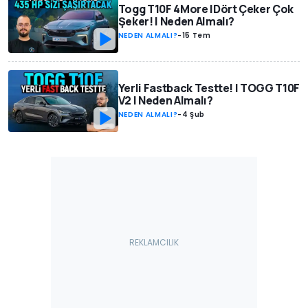
Togg T10F 4More |Dört Çeker Çok
Şeker! | Neden Almalı?
NEDEN ALMALI?
-
15 Tem
Yerli Fastback Testte! | TOGG T10F
V2 | Neden Almalı?
NEDEN ALMALI?
-
4 Şub