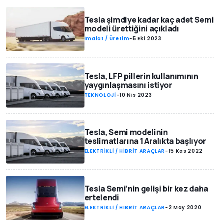
Tesla şimdiye kadar kaç adet Semi
modeli ürettiğini açıkladı
İmalat / Üretim
-
5 Eki 2023
Tesla, LFP pillerin kullanımının
yaygınlaşmasını istiyor
TEKNOLOJİ
-
10 Nis 2023
Tesla, Semi modelinin
teslimatlarına 1 Aralıkta başlıyor
ELEKTRİKLİ / HİBRİT ARAÇLAR
-
15 Kas 2022
Tesla Semi’nin gelişi bir kez daha
ertelendi
ELEKTRİKLİ / HİBRİT ARAÇLAR
-
2 May 2020