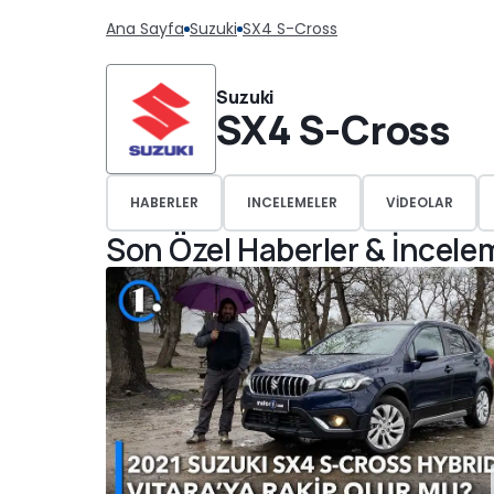
Ana Sayfa
Suzuki
SX4 S-Cross
Suzuki
SX4 S-Cross
HABERLER
INCELEMELER
VIDEOLAR
Son Özel Haberler & İncele