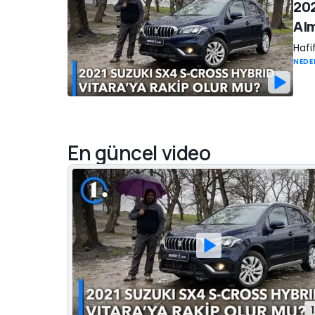
202
Alm
Hafi
NEDE
En güncel video