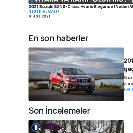
2021 Suzuki SX4 S-Cross Hybrid Elegance | Neden A
NEDEN ALMALI?
4 Haz 2021
En son haberler
201
ge
Suzu
günc
PARİ
Son İncelemeler