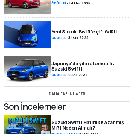
ÖDÜLLER
-
24 Mar 2025
Yeni Suzuki Swift'e çift ödül!
ÖDÜLLER
-
31 Ara 2024
Japonya'da yılın otomobili:
Suzuki Swift!
ÖDÜLLER
-
9 Ara 2024
DAHA FAZLA HABER
Son İncelemeler
Suzuki Swift | Hafiflik Kazanmış
Mı? | Neden Almalı?
NEDEN ALMALI?
-
6 Mar 2025