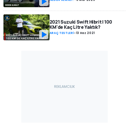
2021 Suzuki Swift Hibrit | 100
KM'de Kaç Litre Yaktık?
ARAÇ TESTLERİ
-
13 Haz 2021