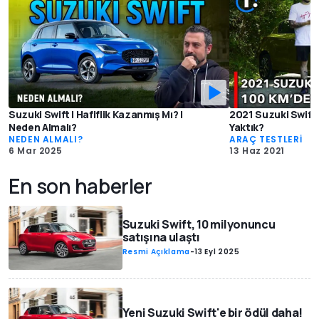
Suzuki Swift | Hafiflik Kazanmış Mı? |
2021 Suzuki Swift H
Neden Almalı?
Yaktık?
NEDEN ALMALI?
ARAÇ TESTLERİ
6 Mar 2025
13 Haz 2021
En son haberler
Suzuki Swift, 10 milyonuncu
satışına ulaştı
Resmi Açıklama
-
13 Eyl 2025
Yeni Suzuki Swift'e bir ödül daha!