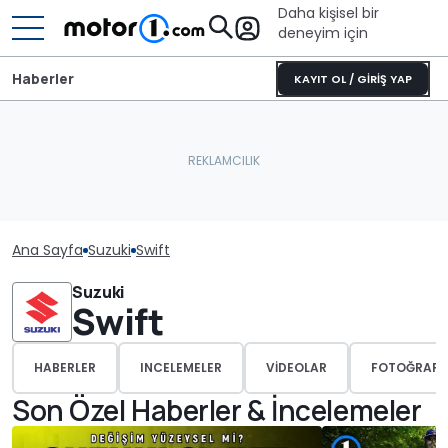
Daha kişisel bir
deneyim için
Haberler
KAYIT OL / GİRİŞ YAP
Ana Sayfa
Suzuki
Swift
Suzuki
Swift
HABERLER
INCELEMELER
VIDEOLAR
FOTOĞRAFL
Son Özel Haberler & İncelemeler