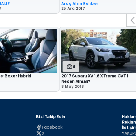
MALI?
Araç Alım Rehberi
8
25 Ara 2017
9
 e-Boxer Hybrid
2017 Subaru XV 1.6 XTreme CVT |
Neden Almalı?
8
8 May 2018
Bizi Takip Edin
Hakkım
Reklam
Facebook
İletişi
X
YAKUPL