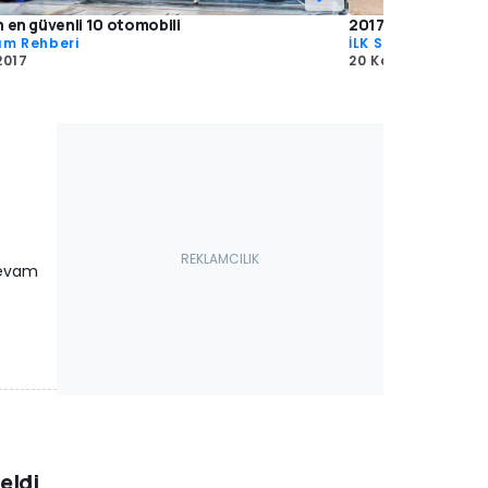
n en güvenli 10 otomobili
2017 Subaru XV AWD
ım Rehberi
İLK SÜRÜŞ
2017
20 Kas 2017
devam
eldi