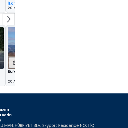
İLK SÜRÜŞ
20 Kas 2017
15
11
Euro NCAP - Çocuk Dostu 15 SUV
Subaru XV İlk Sürüş
20 Ara 2017
20 Kas 2017
ızda
 Verin
m
U MAH. HÜRRİYET BLV. Skyport Residence NO: 1 İÇ