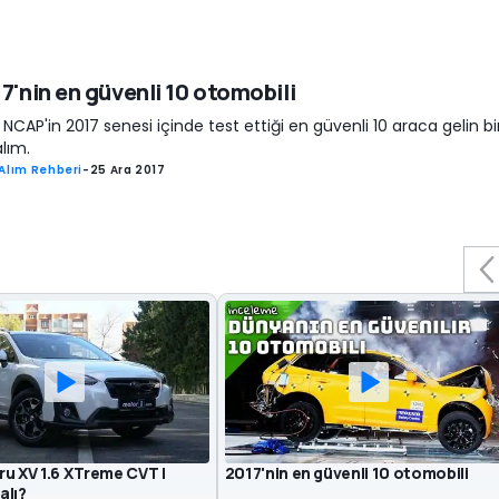
7'nin en güvenli 10 otomobili
 NCAP'in 2017 senesi içinde test ettiği en güvenli 10 araca gelin bir
lım.
 Alım Rehberi
-
25 Ara 2017
u XV 1.6 XTreme CVT |
2017'nin en güvenli 10 otomobili
alı?