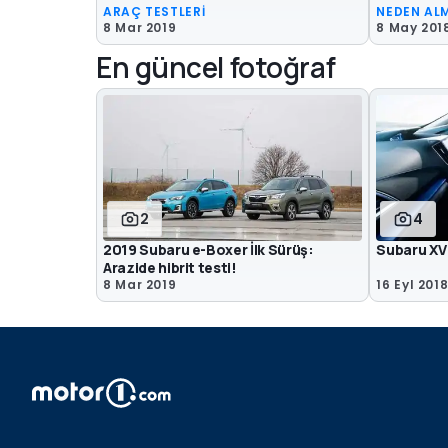
ARAÇ TESTLERİ
NEDEN AL
8 Mar 2019
8 May 201
En güncel fotoğraf
2
4
2019 Subaru e-Boxer İlk Sürüş:
Subaru XV
Arazide hibrit testi!
8 Mar 2019
16 Eyl 201