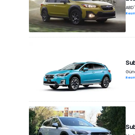
ABD'
Resm
Sub
Günc
Resm
Sub