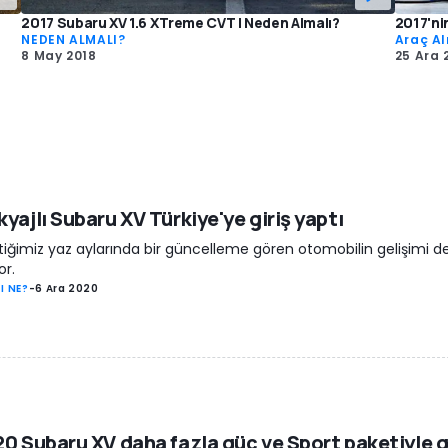
2017 Subaru XV 1.6 XTreme CVT | Neden Almalı?
2017'ni
NEDEN ALMALI?
Araç Al
8 May 2018
25 Ara 
yajlı Subaru XV Türkiye'ye giriş yaptı
iğimiz yaz aylarında bir güncelleme gören otomobilin gelişimi 
or.
I NE?
-
6 Ara 2020
0 Subaru XV daha fazla güç ve Sport paketiyle g