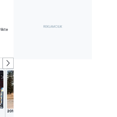
likte
2017 Subaru XV AWD Xclusive İlk Sürüş