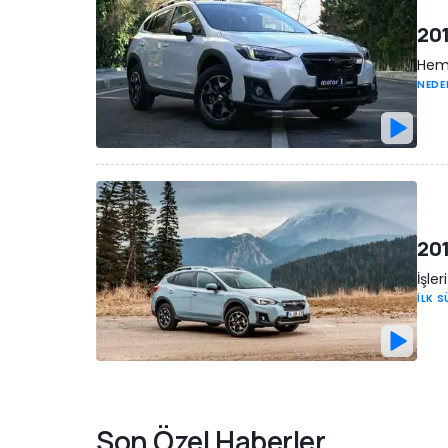
201
Hem 
NEDE
201
İşle
İLK 
Son Özel Haberler