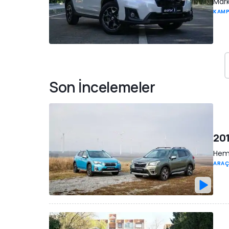
Mark
KAM
Son İncelemeler
201
Hem 
ARAÇ