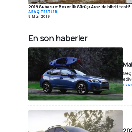
2019 Subaru e-Boxer İlk Sürüş: Arazide hibrit testi!
ARAÇ TESTLERİ
8 Mar 2019
En son haberler
Mak
Geçt
ediy
FİYAT
202