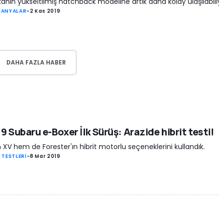
anın yükseltilmiş hatchback modeline artık daha kolay ulaşılabili
PANYALAR
-
2 Kas 2019
DAHA FAZLA HABER
9 Subaru e-Boxer İlk Sürüş: Arazide hibrit testi!
XV hem de Forester'ın hibrit motorlu seçeneklerini kullandık.
 TESTLERİ
-
8 Mar 2019