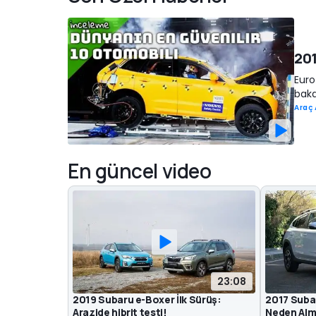
201
Euro
baka
Araç
En güncel video
23:08
2019 Subaru e-Boxer İlk Sürüş:
2017 Subar
Arazide hibrit testi!
Neden Alm