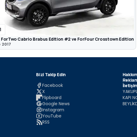
1
 ForTwo Cabrio Brabus Edition #2 ve ForFour Crosstown Edition
b 2017
Bizi Takip Edin
Hakkım
Reklam
Facebook
İletişi
X
YAKUPL
Flipboard
KAPI N
Google News
BEYLİK
Instagram
YouTube
RSS