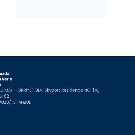
ızda
 Verin
m
U MAH. HÜRRİYET BLV. Skyport Residence NO: 1 İÇ
O: 62
DÜZÜ/ İSTANBUL