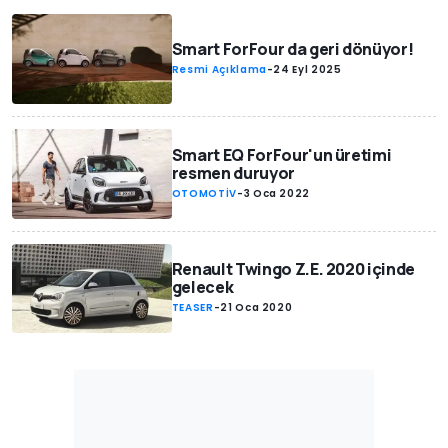
Smart ForFour da geri dönüyor!
Resmi Açıklama
-
24 Eyl 2025
Smart EQ ForFour'un üretimi
resmen duruyor
OTOMOTİV
-
3 Oca 2022
Renault Twingo Z.E. 2020 içinde
gelecek
TEASER
-
21 Oca 2020