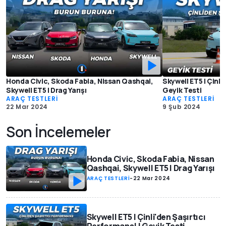
Honda Civic, Skoda Fabia, Nissan Qashqai,
Skywell ET5 | Çinli
Skywell ET5 | Drag Yarışı
Geyik Testi
ARAÇ TESTLERİ
ARAÇ TESTLERİ
22 Mar 2024
9 Şub 2024
Son İncelemeler
Honda Civic, Skoda Fabia, Nissan
Qashqai, Skywell ET5 | Drag Yarışı
ARAÇ TESTLERİ
-
22 Mar 2024
Skywell ET5 | Çinli'den Şaşırtıcı