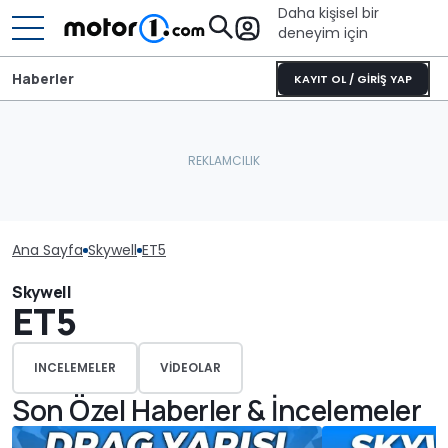
Daha kişisel bir
deneyim için
Haberler
KAYIT OL / GİRİŞ YAP
Ana Sayfa
Skywell
ET5
Skywell
ET5
INCELEMELER
VIDEOLAR
Son Özel Haberler & İncelemeler