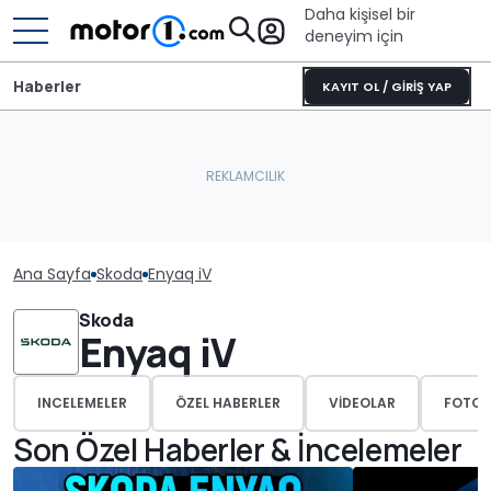
Daha kişisel bir
deneyim için
Haberler
KAYIT OL / GİRİŞ YAP
Ana Sayfa
Skoda
Enyaq iV
Skoda
Enyaq iV
INCELEMELER
ÖZEL HABERLER
VIDEOLAR
FOTOĞ
Son Özel Haberler & İncelemeler