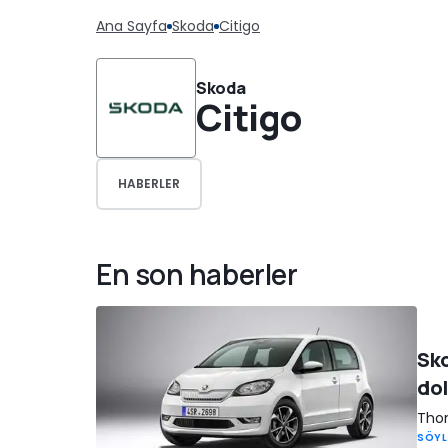
Ana Sayfa
Skoda
Citigo
Skoda
Citigo
HABERLER
En son haberler
Sko
dol
Thom
SÖYL