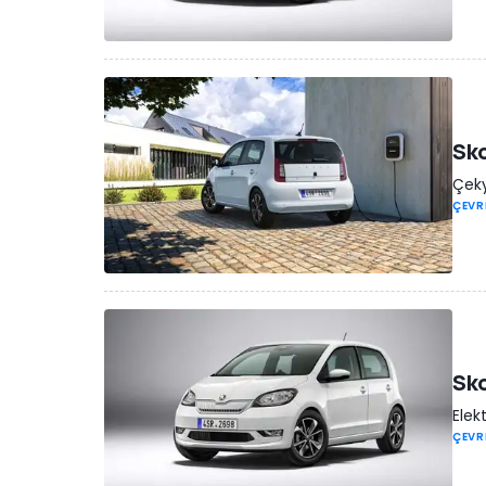
Sko
Çeky
ÇEVR
Sko
Elek
ÇEVR