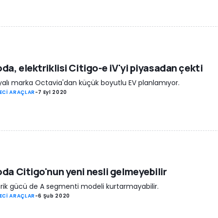
da, elektriklisi Citigo-e iV'yi piyasadan çekti
alı marka Octavia'dan küçük boyutlu EV planlamıyor.
ECİ ARAÇLAR
-
7 Eyl 2020
da Citigo'nun yeni nesli gelmeyebilir
trik gücü de A segmenti modeli kurtarmayabilir.
ECİ ARAÇLAR
-
6 Şub 2020