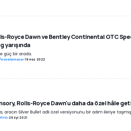
ls-Royce Dawn ve Bentley Continental GTC Sp
g yarışında
ve güç bir arada.
ş/Kovalamaca
-
19 Haz 2022
sory, Rolls-Royce Dawn'u daha da özel hâle geti
a, aracın Silver Bullet adlı özel versiyonunu bir adım ileriye taşımış
FİYE
-
26 Eyl 2021