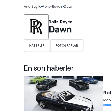
Ana Sayfa
Rolls-Royce
Dawn
Rolls-Royce
Dawn
HABERLER
FOTOĞRAFLAR
En son haberler
Rol
Mark
İmala