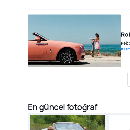
Rol
Pebb
Resm
En güncel fotoğraf