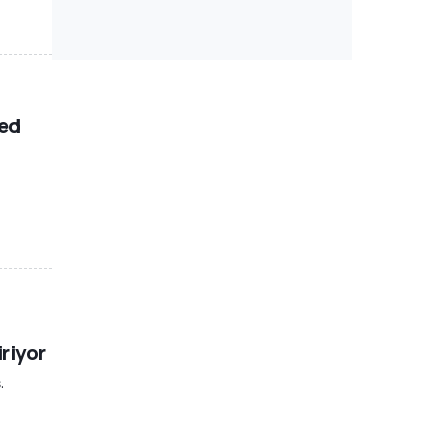
eed
riyor
.