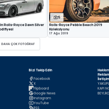
5
in Rolls-Royce Dawn Silver
Rolls-Royce Pebble Beach 2019
odifiyesi
Koleksiyonu
1
17 Ağu 2019
DAHA ÇOK FOTOĞRAF
Bizi Takip Edin
Hakkım
Reklam
Facebook
İletişi
X
YAKUPL
Flipboard
KAPI N
Google News
BEYLİK
Instagram
YouTube
RSS