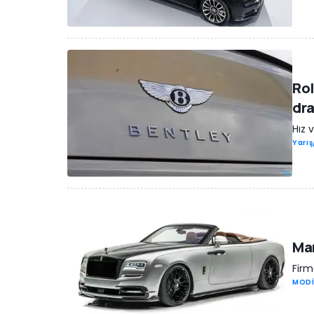
Rol
dra
Hız 
Yarı
Man
Firm
MODİ