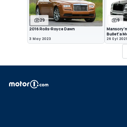
29
9
2016 Rolls-Royce Dawn
Mansory'n
Bullet'a M
3 May 2023
26 Eyl 202