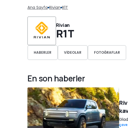
Ana Sayfa
Rivian
R1T
Rivian
R1T
HABERLER
VIDEOLAR
FOTOĞRAFLAR
En son haberler
Riv
ka
Gladi
ÇEVR