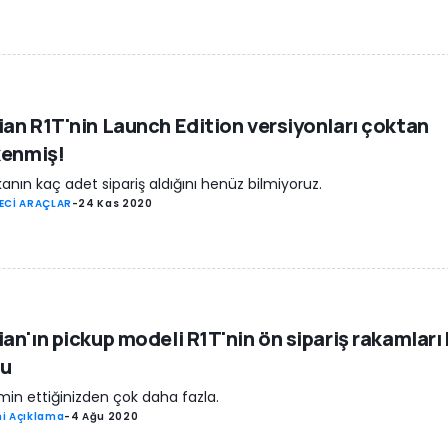
ian R1T'nin Launch Edition versiyonları çoktan
kenmiş!
anın kaç adet sipariş aldığını henüz bilmiyoruz.
ECİ ARAÇLAR
-
24 Kas 2020
ian'ın pickup modeli R1T'nin ön sipariş rakamları 
du
in ettiğinizden çok daha fazla.
i Açıklama
-
4 Ağu 2020