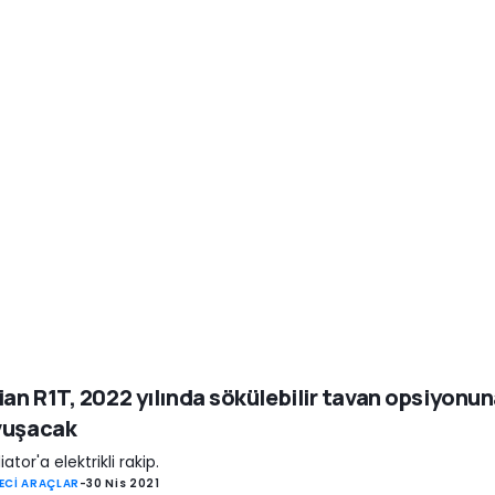
ian R1T, 2022 yılında sökülebilir tavan opsiyonu
vuşacak
ator'a elektrikli rakip.
ECİ ARAÇLAR
-
30 Nis 2021