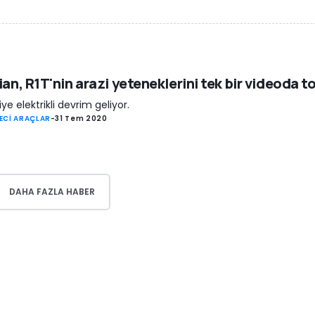
ian, R1T'nin arazi yeteneklerini tek bir videoda t
iye elektrikli devrim geliyor.
ECİ ARAÇLAR
-
31 Tem 2020
DAHA FAZLA HABER