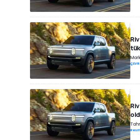
Riv
tü
Mark
ÇEVR
Riv
ol
Tahm
Resm