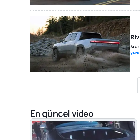
Riv
Araz
ÇEVR
En güncel video