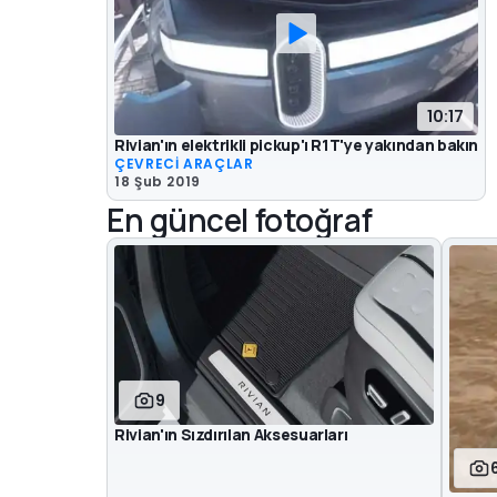
10:17
Rivian'ın elektrikli pickup'ı R1T'ye yakından bakın
ÇEVRECİ ARAÇLAR
18 Şub 2019
En güncel fotoğraf
9
Rivian'ın Sızdırılan Aksesuarları