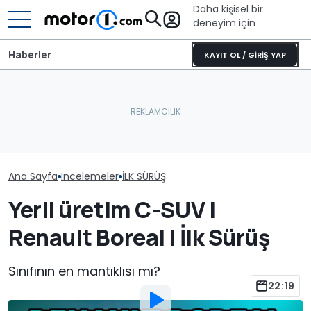
Daha kişisel bir
deneyim için
Haberler
KAYIT OL / GİRİŞ YAP
Ana Sayfa
Incelemeler
İLK SÜRÜŞ
Yerli üretim C-SUV |
Renault Boreal | İlk Sürüş
Sınıfının en mantıklısı mı?
22:19