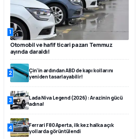
1
Otomobil ve hafif ticari pazarı Temmuz
ayında daraldı!
Çin'in ardından ABD de kapı kollarını
2
yeniden tasarlayabilir!
Lada Niva Legend (2026): Arazinin gücü
3
adına!
Ferrari F80 Aperta, ilk kez halka açık
4
yollarda görüntülendi