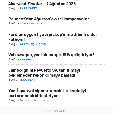
Akaryakıt Fiyatları - 7 Ağustos 2026
7 Ağu
-
AKARYAKIT
Peugeot'dan Ağustos'a özel kampanyalar!
7 Ağu
-
KAMPANYALAR
Ford'un uygun fiyatlı pickup'ının adı belli oldu:
Fathom!
7 Ağu
-
Resmi açıklama
Volkswagen, yeni bir coupe-SUV geliştiriyor!
6 Ağu
-
TEASER
Lamborghini Revuelto SV, tanıtılmayı
beklemeden rekor kırmaya başladı
6 Ağu
-
REKORLAR
Yeni İspanyol hiper otomobil, teknolojiyi
performanslı birleştiriyor
6 Ağu
-
Süper otomobiller