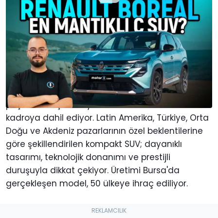
Fotoğraf:
Renault
Yazan
:
Eren Efe Kandemir
1 Tem
da
20:00
Google'da tercih edilen kaynak
olarak Motor1.com ekleyin
Renault
, C-SUV pazarındaki büyük hedeflerinin
peşinden koşarken yeni modeli Boreal'i de
kadroya dahil ediyor. Latin Amerika, Türkiye, Orta
Doğu ve Akdeniz pazarlarının özel beklentilerine
göre şekillendirilen kompakt SUV; dayanıklı
tasarımı, teknolojik donanımı ve prestijli
duruşuyla dikkat çekiyor. Üretimi Bursa'da
gerçekleşen model, 50 ülkeye ihraç ediliyor.