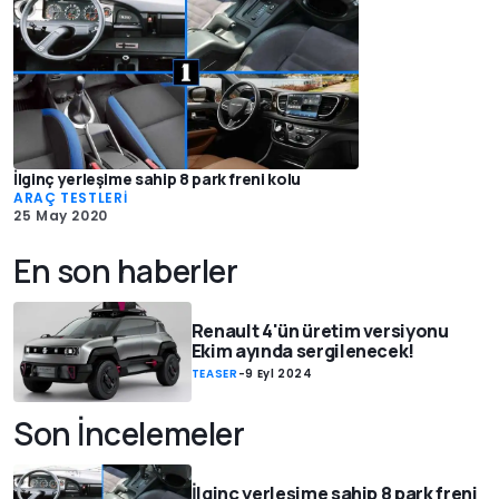
İlginç yerleşime sahip 8 park freni kolu
ARAÇ TESTLERİ
25 May 2020
En son haberler
Renault 4'ün üretim versiyonu
Ekim ayında sergilenecek!
TEASER
-
9 Eyl 2024
Son İncelemeler
İlginç yerleşime sahip 8 park freni