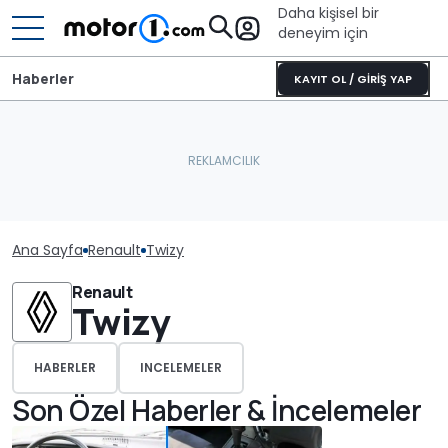
Daha kişisel bir
deneyim için
Haberler
KAYIT OL / GİRİŞ YAP
Ana Sayfa
Renault
Twizy
Renault
Twizy
HABERLER
INCELEMELER
Son Özel Haberler & İncelemeler