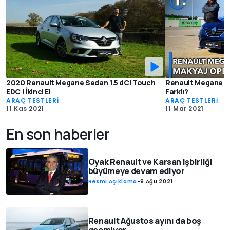
2020 Renault Megane Sedan 1.5 dCi Touch
Renault Megane Sed
EDC | İkinci El
Farklı?
ARAÇ TESTLERİ
ARAÇ TESTLERİ
11 Kas 2021
11 Mar 2021
En son haberler
Oyak Renault ve Karsan işbirliği
büyümeye devam ediyor
Resmi Açıklama
-
9 Ağu 2021
Renault Ağustos ayını da boş