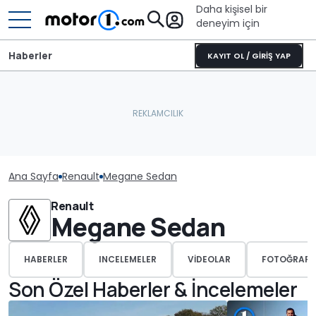
Daha kişisel bir
deneyim için
Haberler
KAYIT OL / GİRİŞ YAP
Ana Sayfa
Renault
Megane Sedan
Renault
Megane Sedan
HABERLER
INCELEMELER
VIDEOLAR
FOTOĞRAFL
Son Özel Haberler & İncelemeler