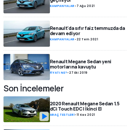
geçmiyor
KAMPANYALAR
-
7 Ağu 2021
Renault'da sıfır faiz temmuzda da
devam ediyor
KAMPANYALAR
-
22 Tem 2021
Renault Megane Sedan yeni
motorlarına kavuştu
FİYATI NE?
-
27 Eki 2019
Son İncelemeler
2020 Renault Megane Sedan 1.5
dCi Touch EDC | İkinci El
ARAÇ TESTLERİ
-
11 Kas 2021