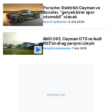
Porsche: Elektrikli Cayman ve
Boxster, "gerçek birer spor
otomobil" olacak
Resmi Açıklama
-
4 Ara 2024
AMG G63, Cayman GTS ve Audi
RS3'ün drag yarışını izleyin
Yarış/Kovalamaca
-
7 Nis 2019