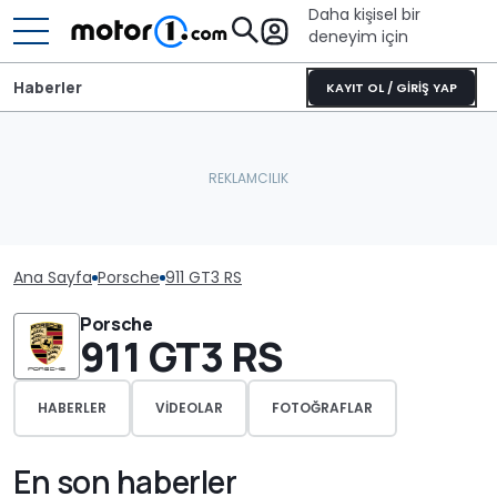
Daha kişisel bir
deneyim için
Haberler
KAYIT OL / GİRİŞ YAP
Ana Sayfa
Porsche
911 GT3 RS
Porsche
911 GT3 RS
HABERLER
VIDEOLAR
FOTOĞRAFLAR
En son haberler