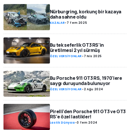
Nürburgring, korkunç bir kazaya
daha sahne oldu
KAZALAR
-
7 Tem 2025
Bu tek seferlik GT3 RS'in
üretilmesi 2 yıl sürmüş
ÖZEL VERSİYONLAR
-
7 Nis 2025
Bu Porsche 911 GT3 RS, 1970'lere
saygı duruşunda bulunuyor
ÖZEL VERSİYONLAR
-
2 Ağu 2024
Pirelli'den Porsche 911 GT3 ve GT3
RS'e özel lastikler!
Lastik Dünyası
-
3 Tem 2024