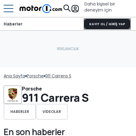
Daha kişisel bir
deneyim için
Haberler
KAYIT OL / GİRİŞ YAP
Ana Sayfa
Porsche
911 Carrera S
Porsche
911 Carrera S
HABERLER
VIDEOLAR
En son haberler