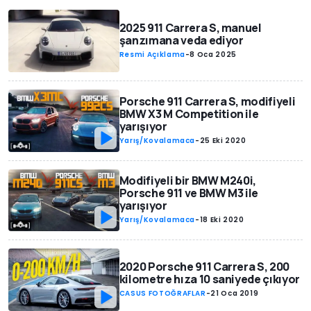
2025 911 Carrera S, manuel
şanzımana veda ediyor
Resmi Açıklama
-
8 Oca 2025
Porsche 911 Carrera S, modifiyeli
BMW X3 M Competition ile
yarışıyor
Yarış/Kovalamaca
-
25 Eki 2020
Modifiyeli bir BMW M240i,
Porsche 911 ve BMW M3 ile
yarışıyor
Yarış/Kovalamaca
-
18 Eki 2020
2020 Porsche 911 Carrera S, 200
kilometre hıza 10 saniyede çıkıyor
CASUS FOTOĞRAFLAR
-
21 Oca 2019