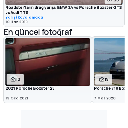
Roadster'ların drag yarışı: BMW Z4 vs Porsche Boxster GTS
vs Audi TTS
Yarış/Kovalamaca
10 Haz 2019
En güncel fotoğraf
10
19
2021 Porsche Boxster 25
Porsche 718 Boxs
13 Oca 2021
7 Mar 2020