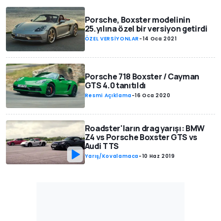
Porsche, Boxster modelinin
25.yılına özel bir versiyon getirdi
ÖZEL VERSİYONLAR
-
14 Oca 2021
Porsche 718 Boxster / Cayman
GTS 4.0 tanıtıldı
Resmi Açıklama
-
16 Oca 2020
Roadster'ların drag yarışı: BMW
Z4 vs Porsche Boxster GTS vs
Audi TTS
Yarış/Kovalamaca
-
10 Haz 2019