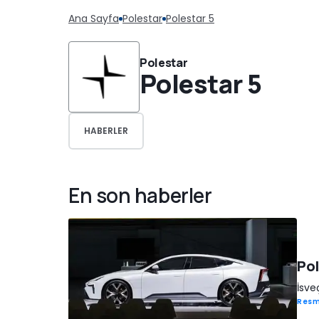
Ana Sayfa
Polestar
Polestar 5
Polestar
Polestar 5
HABERLER
En son haberler
Pol
İsve
Resm