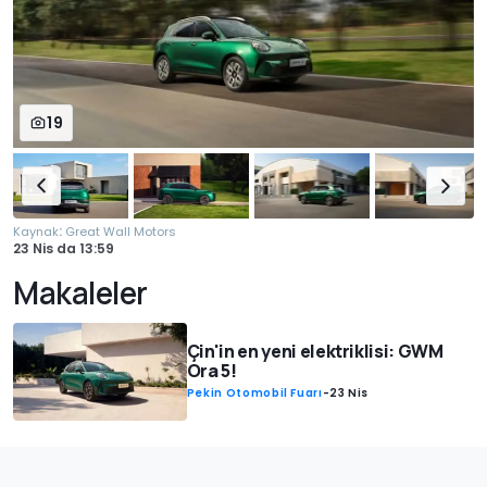
19
:
Kaynak
Great Wall Motors
23 Nis
da
13:59
Makaleler
Çin'in en yeni elektriklisi: GWM
Ora 5!
Pekin Otomobil Fuarı
-
23 Nis