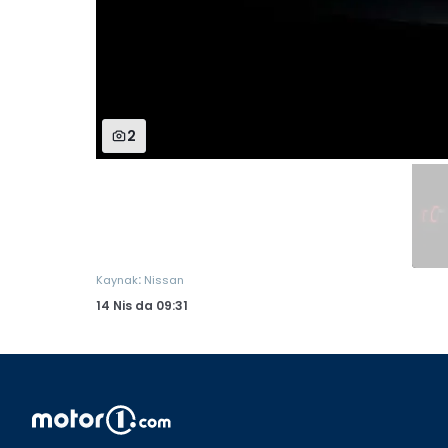
2
:
Kaynak
Nissan
14 Nis
da
09:31