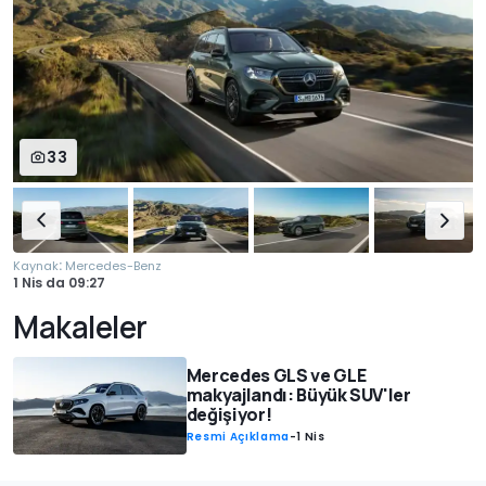
33
:
Kaynak
Mercedes-Benz
1 Nis
da
09:27
Makaleler
Mercedes GLS ve GLE
makyajlandı: Büyük SUV'ler
değişiyor!
Resmi Açıklama
-
1 Nis