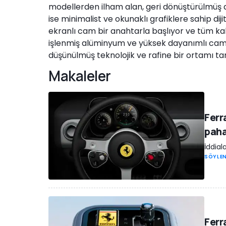
modellerden ilham alan, geri dönüştürülmüş a
ise minimalist ve okunaklı grafiklere sahip dij
ekranlı cam bir anahtarla başlıyor ve tüm kabi
işlenmiş alüminyum ve yüksek dayanımlı cam
düşünülmüş teknolojik ve rafine bir ortamı ta
Makaleler
Ferr
pahal
İddial
SÖYLEN
Ferr