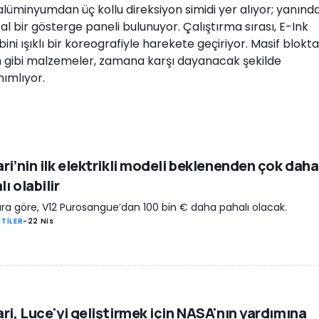
lüminyumdan üç kollu direksiyon simidi yer alıyor; yanınd
ital bir gösterge paneli bulunuyor. Çalıştırma sırası, E-Ink
ni ışıklı bir koreografiyle harekete geçiriyor. Masif blokt
 gibi malzemeler, zamana karşı dayanacak şekilde
nımlıyor.
ari’nin ilk elektrikli modeli beklenenden çok daha
ı olabilir
ara göre, V12 Purosangue’dan 100 bin € daha pahalı olacak.
TİLER
-
22 Nis
ari, Luce'yi geliştirmek için NASA'nın yardımına