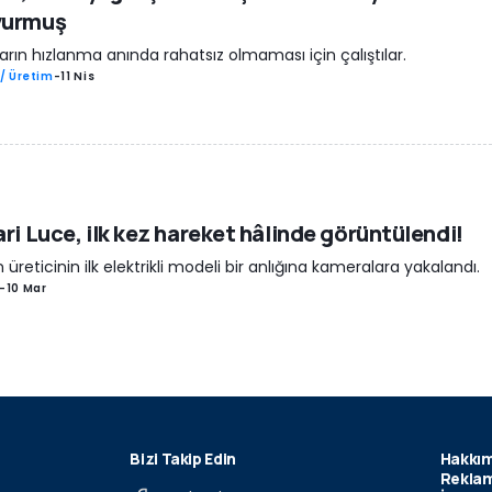
vurmuş
arın hızlanma anında rahatsız olmaması için çalıştılar.
/ Üretim
-
11 Nis
ari Luce, ilk kez hareket hâlinde görüntülendi!
n üreticinin ilk elektrikli modeli bir anlığına kameralara yakalandı.
-
10 Mar
Bizi Takip Edin
Hakkım
Reklam