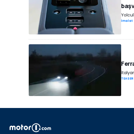
baş
Yolcul
İmalat 
Ferr
İtalya
TEASER