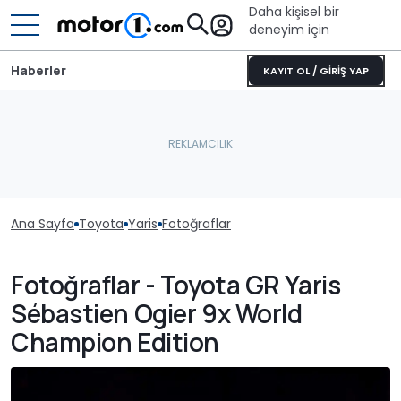
Daha kişisel bir
deneyim için
Haberler
KAYIT OL / GİRİŞ YAP
Ana Sayfa
Toyota
Yaris
Fotoğraflar
Fotoğraflar - Toyota GR Yaris
Sébastien Ogier 9x World
Champion Edition