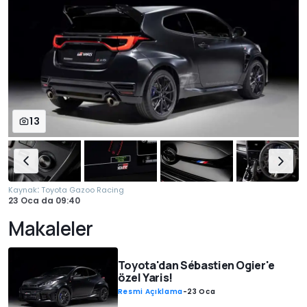
13
:
Kaynak
Toyota Gazoo Racing
23 Oca
da
09:40
Makaleler
Toyota'dan Sébastien Ogier'e
özel Yaris!
Resmi Açıklama
-
23 Oca