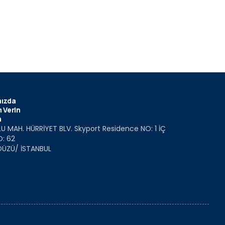
ızda
 Verin
m
U MAH. HÜRRİYET BLV. Skyport Residence NO: 1 İÇ
O: 62
DÜZÜ/ İSTANBUL