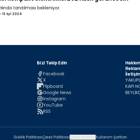
ılında tanıtılması bekleniyor.
-
13 Eyl 2024
Bizi Takip Edin
Hakkım
Reklam
Facebook
İletişi
X
YAKUPL
Flipboard
KAPI N
Google News
BEYLİK
Instagram
YouTube
RSS
Gizlilik Politikası
Çerez Politikası
Çerez Ayarları
Kullanım Şartları