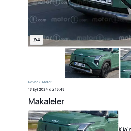
4
:
Kaynak
Motor1
13 Eyl 2024
da
15:48
Makaleler
Kia'