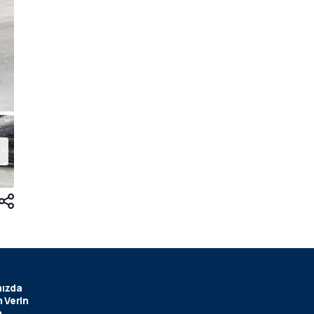
ızda
 Verin
m