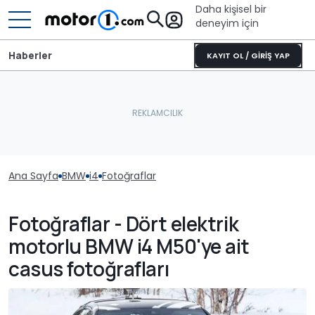
Daha kişisel bir
deneyim için
Haberler
KAYIT OL / GİRİŞ YAP
Ana Sayfa
BMW
i4
Fotoğraflar
Fotoğraflar - Dört elektrik
motorlu BMW i4 M50'ye ait
casus fotoğrafları