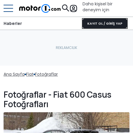
Daha kişisel bir
deneyim için
Haberler
KAYIT OL / GİRİŞ YAP
Ana Sayfa
Fiat
Fotoğraflar
Fotoğraflar - Fiat 600 Casus
Fotoğrafları