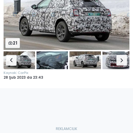
21
:
Kaynak
CarPix
28 Şub 2023
da
23:43