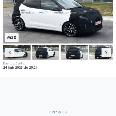
20
:
Kaynak
CarPix
24 Şub 2023
da
20:21