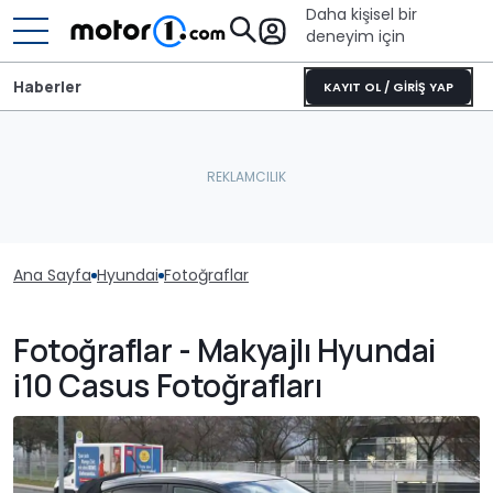
Daha kişisel bir
deneyim için
Haberler
KAYIT OL / GİRİŞ YAP
Ana Sayfa
Hyundai
Fotoğraflar
Fotoğraflar - Makyajlı Hyundai
i10 Casus Fotoğrafları