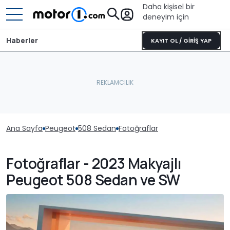
Daha kişisel bir
deneyim için
Haberler
KAYIT OL / GİRİŞ YAP
Ana Sayfa
Peugeot
508 Sedan
Fotoğraflar
Fotoğraflar - 2023 Makyajlı
Peugeot 508 Sedan ve SW