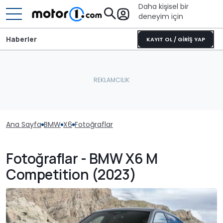
Daha kişisel bir
deneyim için
Haberler
KAYIT OL / GİRİŞ YAP
Ana Sayfa
BMW
X6
Fotoğraflar
Fotoğraflar - BMW X6 M
Competition (2023)