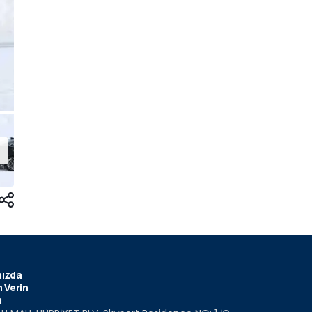
ızda
 Verin
m