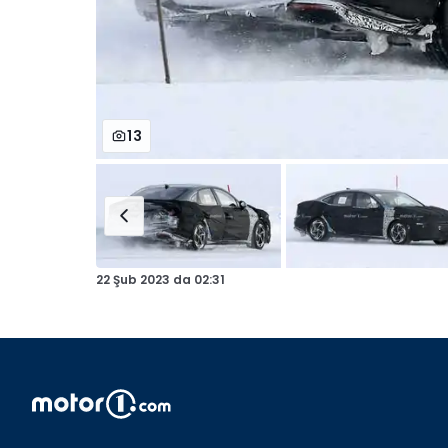
13
22 Şub 2023
da
02:31