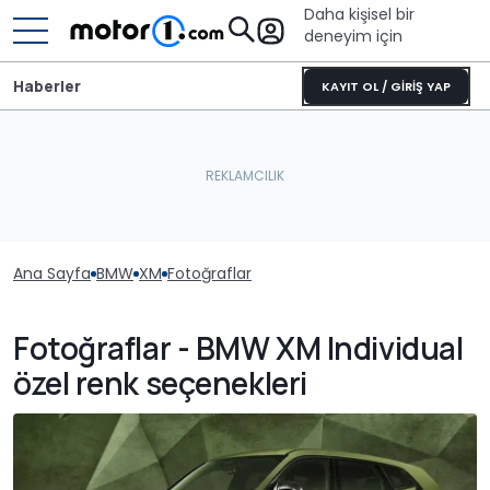
Daha kişisel bir
deneyim için
Haberler
KAYIT OL / GİRİŞ YAP
Ana Sayfa
BMW
XM
Fotoğraflar
Fotoğraflar - BMW XM Individual
özel renk seçenekleri