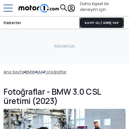
Daha kişisel bir
deneyim için
Haberler
KAYIT OL / GİRİŞ YAP
Ana Sayfa
BMW
M4
Fotoğraflar
Fotoğraflar - BMW 3.0 CSL
üretimi (2023)