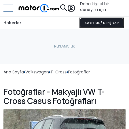
Daha kişisel bir
deneyim için
Haberler
KAYIT OL / GİRİŞ YAP
Ana Sayfa
Volkswagen
T-Cross
Fotoğraflar
Fotoğraflar - Makyajlı VW T-
Cross Casus Fotoğrafları