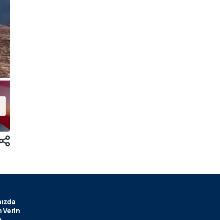
ızda
 Verin
m