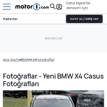
Daha kişisel bir
deneyim için
Haberler
KAYIT OL / GİRİŞ YAP
Ana Sayfa
BMW
X4
Fotoğraflar
Fotoğraflar - Yeni BMW X4 Casus
Fotoğrafları