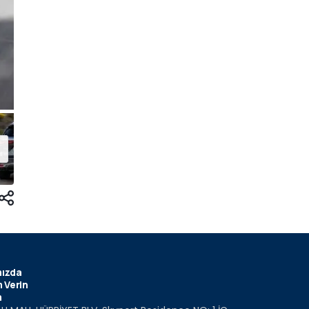
ızda
 Verin
m